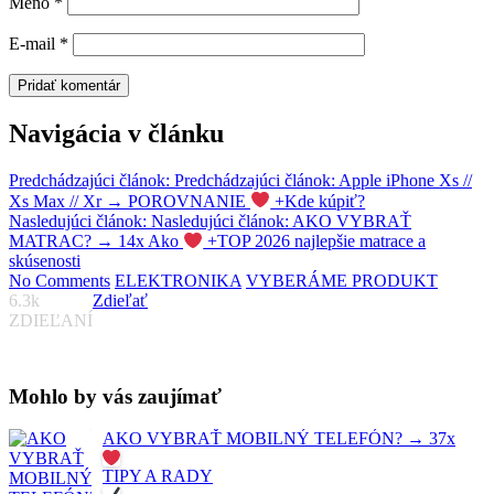
Meno
*
E-mail
*
Navigácia v článku
Predchádzajúci článok:
Predchádzajúci článok:
Apple iPhone Xs //
Xs Max // Xr → POROVNANIE
+Kde kúpiť?
Nasledujúci článok:
Nasledujúci článok:
AKO VYBRAŤ
MATRAC? → 14x Ako
+TOP 2026 najlepšie matrace a
skúsenosti
No Comments
ELEKTRONIKA
VYBERÁME PRODUKT
6.3k
Zdieľať
ZDIEĽANÍ
Mohlo by vás zaujímať
AKO VYBRAŤ MOBILNÝ TELEFÓN? → 37x
TIPY A RADY