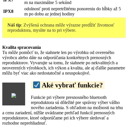
m na maximálne 5 sekúnd
odolnosť proti nepretržitému ponoreniu do hĺbky až 5
IPX8
m po dobu az jednej hodiny
Náš tip
: Zvýšená ochrana môže výrazne predĺžiť životnosť
reproduktora, myslite na to pri výbere.
Kvalita spracovania
Tu môže pomôcť to, že siahnete len po výrobku od overeného
výrobcu alebo dáte na odporúčania konkrétnych prenosných
reproduktorov. Vyvarujte sa tomu, že siahnete po nekvalitných a
neoverených výrobkoch, ich výkon a kvalita, ale aj ďalšie parametre
môžu byť viac ako nedostatočné a neuspokojivé.
Aké vybrať funkcie?
Funkcie pri výbere presnosného bluetooth
reproduktora sú dôležité pre správny výber vášho
nového zariadenia. S ohľadom na možnosti na trhu
a cenu zariadení, nižšie uvádzame prehľad funkcií prenosných
reproduktorov, ktoré odporúčame pri ich výbere sledovať a
rozhodne neprehliadnuť.