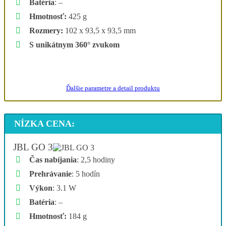
Batéria
: –
Hmotnosť:
425 g
Rozmery:
102 x 93,5 x 93,5 mm
S unikátnym 360° zvukom
Ukázať najlepšiu ponuku
Ďalšie parametre a detail produktu
NÍZKA CENA:
JBL GO 3
Čas nabíjania
: 2,5 hodiny
Prehrávanie
: 5 hodín
Výkon
: 3.1 W
Batéria
: –
Hmotnosť:
184 g