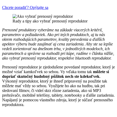
Chcete poradiť? Opýtajte sa
Rady a tipy ako vybrať prenosný reproduktor
Prenosné produktory vyberáme na základe viacerých kritérií,
parametrov a požiadaviek. Ako pri iných produktoch, aj tu nás
okrem rozhodujúcich parametrov, kvality prevedenia a ďalších
apektov výberu bude zaujímať aj cena zariadenia. Aby ste sa lepšie
vedeli zorientovať na dnešnom trhu, v jednotlivých modeloch, ich
parametroch a správne sa rozhodli pri kúpe, radíme v článku nižšie,
ako vybrať prenosný reproduktor, respektíve bluetooth reproduktor.
Prenosný reproduktor je zjedodušene povedané reproduktor, ktorý je
možné vziať kamkoľvek so sebou. Vy vďaka tomu tak
môžete si
dopriať skutočný hudobný pôžitok nech ste kdekoľvek
.
Výkonný reproduktor, ktorý je ihneď pripravený na použitie tak
môžete mať vždy so sebou. Využijete ho ako na hudbu, tak pri
sledovaní filmov, či videí skrz rôzne zariadenia, ako sú MP3
prehrávače, mobilné telefóny, tablety, notebooky a ďalšie zariadenia.
Napájaný je pomocou vlastného zdroja, ktorý je súčasť prenosného
reproduktora.