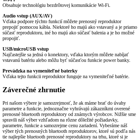
Obsahuje technológiu bezdrôtovej komunikácie Wi-Fi.
Audio vstup (AUX/AV)
Vďaka podpore týchto funkcií môžete prenosný reproduktor
prepojiť pomocou kábla. Niektoré ho majú ako vstavaný a je priamo
súčasť reproduktoru, iné ho majú ako súčasť balenia a je ho možné
propojiť.
USB/microUSB vstup
Najčastejšie sa jedná o konektory, vďaka ktorým môžete nabíjať
vstavanú batériu alebo môžu byť súčasťou funkcie power banky.
Prevádzka na vymeniteľné baterky
Vďaka tejto funkcii reproduktor funguje na vymeniteľné batérie.
Záverečné zhrnutie
Pri našom výbere je samozrejmosť, že ak máme brať do úvahy
parametre a funkcie, jednoznačne vyhrávajú zákazníkmi overené
prenosné bluetooth reproduktory od známych výrobcov. Nižšie sme
spravili náš výber vzhľadom na rôzne dôležité požiadavky,
parametre, funkcie a samozrejme cenu zariadení. Vyberáme náš
výber tých prenosných bluetooth reproduktorov, ktoré sú podľa nás
tie najlepšie bluetooth prenosné reproduktory na trhu, ktoré si je