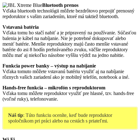
Bluetooth prenos
Vďaka bluetooth technológii môžete bezdrôtovo prepojiť prenosný
repdoruktor s vašim zariadením, ktoré má taktiež bluetooth.
Vstavaná batéria
Vďaka tomu ho stačí nabiť a je pripravený na používanie. Súčasťou
balenia je kábel na nabíjanie. Nie je potrebné dokupovať alebo
meniť batérie. Menšie reproduktory majú často menšie vstavané
batérie do asi 8 hodín prehrávaného zvuku, väčšie reproduktory
môžu mať aj niekoľko násobne vyššiu výdrž na jedno nabitie.
Funkcia power banky – výstup na nabíjanie
Vďaka tomuto môžete vstavanú batériu využiť aj na nabíjanie
rôznych vašich zariadení ako je mobilný telefón, notebook a iné.
Hands-free funkcia – mikrofón s reproduktorom
Vďaka tomu môžete reproduktor využiť pre hlasné, tzv. hands-free
(voľné ruky), telefonovanie.
Náš tip
: Túto funkciu oceníte, keď bude reproduktor
spoločníkom pri práci alebo na cestách s priateľmi.
Wi-Fi