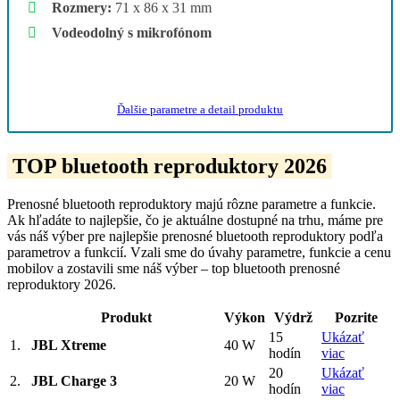
Rozmery:
71 x 86 x 31 mm
Vodeodolný s mikrofónom
Ukázať najlepšiu ponuku
Ďalšie parametre a detail produktu
TOP bluetooth reproduktory 2026
Prenosné bluetooth reproduktory majú rôzne parametre a funkcie.
Ak hľadáte to najlepšie, čo je aktuálne dostupné na trhu, máme pre
vás náš výber pre najlepšie prenosné bluetooth reproduktory podľa
parametrov a funkcií. Vzali sme do úvahy parametre, funkcie a cenu
mobilov a zostavili sme náš výber – top bluetooth prenosné
reproduktory 2026.
Produkt
Výkon
Výdrž
Pozrite
15
Ukázať
1.
JBL Xtreme
40 W
hodín
viac
20
Ukázať
2.
JBL Charge 3
20 W
hodín
viac