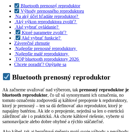
Bluetooth prenosný reproduktor
Výhody prenosného reproduktoru
Na aký účel hľadáte reproduktor?
Aký výkon reproduktora zvoliť?
Aké vybrať ovládanie?
Ktoré parametre zvoliť?
Aké vybrať funkcie?
Záverečné zhrnutie
Najlepšie prenosné reproduktory
Najlepšie malé reproduktory
TOP bluetooth reproduktory 2026
Chcete poradiť? Opýtajte sa
Bluetooth prenosný reproduktor
Ak začneme uvažovať nad výberom, tak
prenosný reproduktor je
bluetooth reproduktor
, čo už sú synonymami ich označenia, no
tomuto označeniu zodpovedá aj káblové prepojenie k repdoruktory,
ktorý je prenosný – ten sa dá definovať ako reproduktor, ktorý je
napajány batériou. Ak ide o prepojenie, nejedná sa len o estetickú
záležitosť ale i o praktickú. Ak chcete káblové riešenie, vyberte si
samonavíjacie alebo dobre ohybné a rýchlo stáčateľné.
Ako kábel, tak aj bezrôtové riešenia majú svoje výhody a nevýhody.