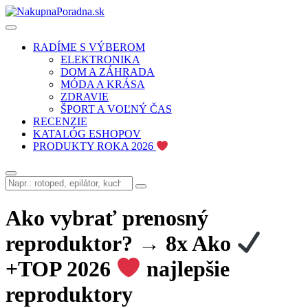
RADÍME S VÝBEROM
ELEKTRONIKA
DOM A ZÁHRADA
MÓDA A KRÁSA
ZDRAVIE
ŠPORT A VOĽNÝ ČAS
RECENZIE
KATALÓG ESHOPOV
PRODUKTY ROKA 2026
Ako vybrať prenosný
reproduktor? → 8x Ako
+TOP 2026
najlepšie
reproduktory