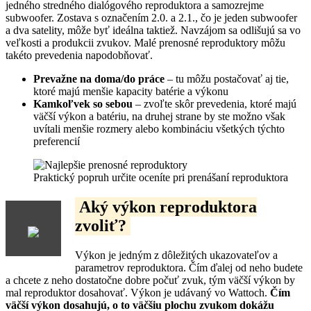
jedného stredného dialógového reproduktora a samozrejme
subwoofer. Zostava s označením 2.0. a 2.1., čo je jeden subwoofer
a dva satelity, môže byť ideálna taktiež. Navzájom sa odlišujú sa vo
veľkosti a produkcii zvukov. Malé prenosné reproduktory môžu
takéto prevedenia napodobňovať.
Prevažne na doma/do práce
– tu môžu postačovať aj tie,
ktoré majú menšie kapacity batérie a výkonu
Kamkoľvek so sebou
– zvoľte skôr prevedenia, ktoré majú
väčší výkon a batériu, na druhej strane by ste možno však
uvítali menšie rozmery alebo kombináciu všetkých týchto
preferencií
Praktický popruh určite oceníte pri prenášaní reproduktora
Aký výkon reproduktora
zvoliť?
Výkon je jedným z dôležitých ukazovateľov a
parametrov reproduktora. Čím ďalej od neho budete
a chcete z neho dostatočne dobre počuť zvuk, tým väčší výkon by
mal reproduktor dosahovať. Výkon je udávaný vo Wattoch.
Čím
väčší výkon dosahujú, o to väčšiu plochu zvukom dokážu