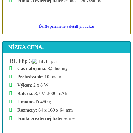
Funkcia externej batérie
: áno – 2x výstupy
Ukázať najlepšiu ponuku
Ďalšie parametre a detail produktu
NÍZKA CENA:
JBL Flip 3
Čas nabíjania
: 3,5 hodiny
Prehrávanie
: 10 hodín
Výkon
: 2 x 8 W
Batéria
: 3,7 V, 3000 mAh
Hmotnosť:
450 g
Rozmery:
64 x 169 x 64 mm
Funkcia externej batérie
: nie