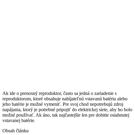
Vyberáme najlepšie prenosné
reproduktory roku 2026
Spravili sme test v podobe porovnania desiatok obľúbených
prenosných reproduktorov a zostavili náš výber najlepších
modelov
Kliknite a pozrite naše záverečné zhrnutie najlepších
prenosných reproduktorov
Ak ide o prenosný reproduktor, často sa jedná o zariadenie s
reproduktorom, ktoré obsahuje nabíjateľnú vstavanú batériu alebo
jeho batérie je možné vymeniť. Pre svoj chod nepotrebujú zdroj
napájania, ktorý je potrebné pripojiť do elektrickej siete, aby ho bolo
možné používať. Ak áno, tak najčastejšie len pre dobitie osiahnutej
vstavanej batérie.
Obsah článku