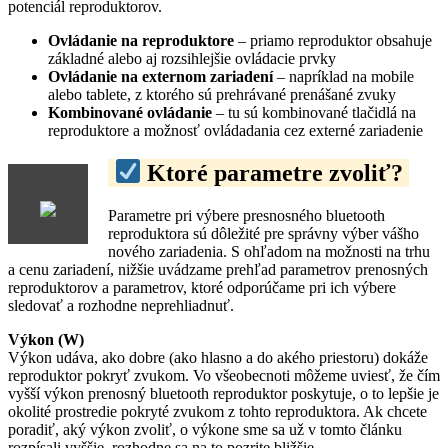
potenciál reproduktorov.
Ovládanie na reproduktore
– priamo reproduktor obsahuje
základné alebo aj rozsihlejšie ovládacie prvky
Ovládanie na externom zariadení
– napríklad na mobile
alebo tablete, z ktorého sú prehrávané prenášané zvuky
Kombinované ovládanie
– tu sú kombinované tlačidlá na
reproduktore a možnosť ovládadania cez externé zariadenie
Ktoré parametre zvoliť?
Parametre pri výbere presnosného bluetooth
reproduktora sú dôležité pre správny výber vášho
nového zariadenia. S ohľadom na možnosti na trhu
a cenu zariadení, nižšie uvádzame prehľad parametrov prenosných
reproduktorov a parametrov, ktoré odporúčame pri ich výbere
sledovať a rozhodne neprehliadnuť.
Výkon (W)
Výkon udáva, ako dobre (ako hlasno a do akého priestoru) dokáže
reproduktor pokryť zvukom. Vo všeobecnoti môžeme uviesť, že čím
vyšší výkon prenosný bluetooth reproduktor poskytuje, o to lepšie je
okolité prostredie pokryté zvukom z tohto reproduktora. Ak chcete
poradiť, aký výkon zvoliť, o výkone sme sa už v tomto článku
rozpísali vyššie, rozhodne sa na to pozrite bližšie.