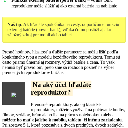
Funkcia externej batérie (power bank)
– vďaka tomu
reproduktor môže slúžiť aj ako externá batéria na nabíjanie
Náš tip
: Ak hľadáte spoločníka na cesty, odporúčame funkciu
externej batérie (power bank), vďaka čomu poslúži aj ako
záložný zdroj pre mobil alebo tablet.
Presné hodnoty, hlasitosť a ďalšie parametre sa môžu líšiť podľa
konkrétneho typu a modelu bezdrôtového reproduktoru. Tomu sú
často priamo úmerné aj rozmery, výdrž batérie a cena. To však
nemusí byť pravidlom, preto sme sa rozhodli pozrieť na výber
prenosných reproduktorov bližšie.
Na aký účel hľadáte
reproduktor?
Prenosné reproduktory, ako aj klasické
reproduktory, môžete využívať na počúvanie hudby,
filmov, seriálov, hrám alebo iba na prácu s notebookom alebo
môžete ho mať aj/alebo k mobilu, tabletu, či inému zariadeniu
.
Pri zostave 5.1, ktorá pozostáva z dvoch predných, dvoch zadných,