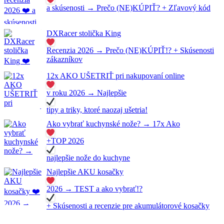
a skúsenosti → Prečo (NE)KÚPIŤ? + Zľavový kód
DXRacer stolička King
Recenzia 2026 → Prečo (NE)KÚPIŤ!? + Skúsenosti
zákazníkov
12x AKO UŠETRIŤ pri nakupovaní online
v roku 2026 → Najlepšie
tipy a triky, ktoré naozaj ušetria!
Ako vybrať kuchynské nože? → 17x Ako
+TOP 2026
najlepšie nože do kuchyne
Najlepšie AKU kosačky
2026 → TEST a ako vybrať!?
+ Skúsenosti a recenzie pre akumulátorové kosačky