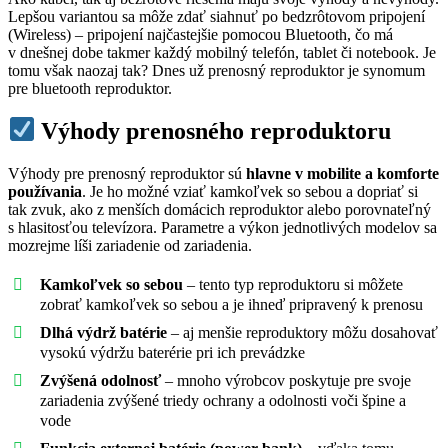
Lepšou variantou sa môže zdať siahnuť po bedzrôtovom pripojení
(Wireless) – pripojení najčastejšie pomocou Bluetooth, čo má
v dnešnej dobe takmer každý mobilný telefón, tablet či notebook. Je
tomu však naozaj tak? Dnes už prenosný reproduktor je synomum
pre bluetooth reproduktor.
Výhody prenosného reproduktoru
Výhody pre prenosný reproduktor sú
hlavne v mobilite a komforte
používania
. Je ho možné vziať kamkoľvek so sebou a dopriať si
tak zvuk, ako z menších domácich reproduktor alebo porovnateľný
s hlasitosťou televízora. Parametre a výkon jednotlivých modelov sa
mozrejme líši zariadenie od zariadenia.
Kamkoľvek so sebou
– tento typ reproduktoru si môžete
zobrať kamkoľvek so sebou a je ihneď pripravený k prenosu
Dlhá výdrž batérie
– aj menšie reproduktory môžu dosahovať
vysokú výdržu baterérie pri ich prevádzke
Zvýšená odolnosť
– mnoho výrobcov poskytuje pre svoje
zariadenia zvýšené triedy ochrany a odolnosti voči špine a
vode