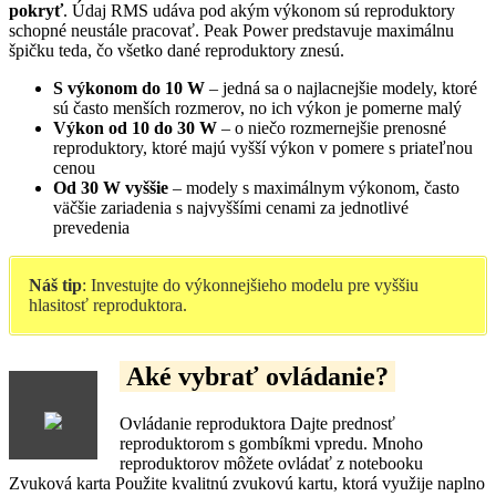
pokryť
. Údaj RMS udáva pod akým výkonom sú reproduktory
schopné neustále pracovať. Peak Power predstavuje maximálnu
špičku teda, čo všetko dané reproduktory znesú.
S výkonom do 10 W
– jedná sa o najlacnejšie modely, ktoré
sú často menších rozmerov, no ich výkon je pomerne malý
Výkon od 10 do 30 W
– o niečo rozmernejšie prenosné
reproduktory, ktoré majú vyšší výkon v pomere s priateľnou
cenou
Od 30 W vyššie
– modely s maximálnym výkonom, často
väčšie zariadenia s najvyššími cenami za jednotlivé
prevedenia
Náš tip
: Investujte do výkonnejšieho modelu pre vyššiu
hlasitosť reproduktora.
Aké vybrať ovládanie?
Ovládanie reproduktora Dajte prednosť
reproduktorom s gombíkmi vpredu. Mnoho
reproduktorov môžete ovládať z notebooku
Zvuková karta Použite kvalitnú zvukovú kartu, ktorá využije naplno