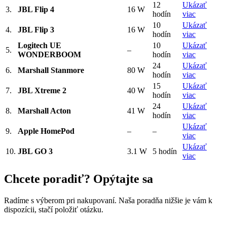
12
Ukázať
3.
JBL Flip 4
16 W
hodín
viac
10
Ukázať
4.
JBL Flip 3
16 W
hodín
viac
Logitech UE
10
Ukázať
5.
–
WONDERBOOM
hodín
viac
24
Ukázať
6.
Marshall Stanmore
80 W
hodín
viac
15
Ukázať
7.
JBL Xtreme 2
40 W
hodín
viac
24
Ukázať
8.
Marshall Acton
41 W
hodín
viac
Ukázať
9.
Apple HomePod
–
–
viac
Ukázať
10.
JBL GO 3
3.1 W
5 hodín
viac
Chcete poradiť? Opýtajte sa
Radíme s výberom pri nakupovaní. Naša poradňa nižšie je vám k
dispozícii, stačí položiť otázku.