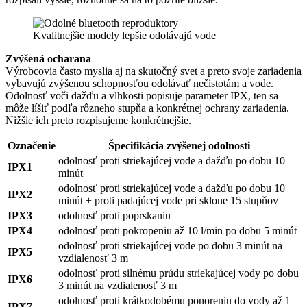
Kvalitnejšie modely lepšie odolávajú vode
Zvýšená ocharana
Výrobcovia často myslia aj na skutočný svet a preto svoje zariadenia
vybavujú zvýšenou schopnosťou odolávať nečistotám a vode.
Odolnosť voči dažďu a vlhkosti popisuje parameter IPX, ten sa
môže líšiť podľa rôzneho stupňa a konkrétnej ochrany zariadenia.
Nižšie ich preto rozpisujeme konkrétnejšie.
Označenie
Špecifikácia zvýšenej odolnosti
odolnosť proti striekajúcej vode a dažďu po dobu 10
IPX1
minút
odolnosť proti striekajúcej vode a dažďu po dobu 10
IPX2
minút + proti padajúcej vode pri sklone 15 stupňov
IPX3
odolnosť proti poprskaniu
IPX4
odolnosť proti pokropeniu až 10 l/min po dobu 5 minút
odolnosť proti striekajúcej vode po dobu 3 minút na
IPX5
vzdialenosť 3 m
odolnosť proti silnému prúdu striekajúcej vody po dobu
IPX6
3 minút na vzdialenosť 3 m
odolnosť proti krátkodobému ponoreniu do vody až 1
IPX7