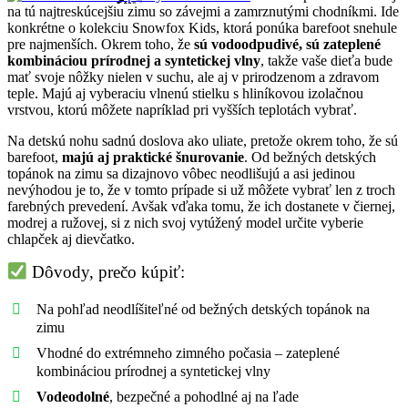
na tú najtreskúcejšiu zimu so závejmi a zamrznutými chodníkmi. Ide
konkrétne o kolekciu Snowfox Kids, ktorá ponúka barefoot snehule
pre najmenších. Okrem toho, že
sú vodoodpudivé, sú zateplené
kombináciou prírodnej a syntetickej vlny
, takže vaše dieťa bude
mať svoje nôžky nielen v suchu, ale aj v prirodzenom a zdravom
teple. Majú aj vyberaciu vlnenú stielku s hliníkovou izolačnou
vrstvou, ktorú môžete napríklad pri vyšších teplotách vybrať.
Na detskú nohu sadnú doslova ako uliate, pretože okrem toho, že sú
barefoot,
majú aj praktické šnurovanie
. Od bežných detských
topánok na zimu sa dizajnovo vôbec neodlišujú a asi jedinou
nevýhodou je to, že v tomto prípade si už môžete vybrať len z troch
farebných prevedení. Avšak vďaka tomu, že ich dostanete v čiernej,
modrej a ružovej, si z nich svoj vytúžený model určite vyberie
chlapček aj dievčatko.
Dôvody, prečo kúpiť:
Na pohľad neodlíšiteľné od bežných detských topánok na
zimu
Vhodné do extrémneho zimného počasia – zateplené
kombináciou prírodnej a syntetickej vlny
Vodeodolné
, bezpečné a pohodlné aj na ľade