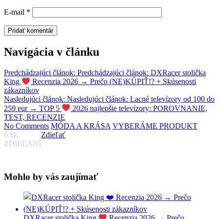
E-mail
*
Navigácia v článku
Predchádzajúci článok:
Predchádzajúci článok:
DXRacer stolička
King
Recenzia 2026 → Prečo (NE)KÚPIŤ!? + Skúsenosti
zákazníkov
Nasledujúci článok:
Nasledujúci článok:
Lacné televízory od 100 do
259 eur → TOP 5
2026 najlepšie televízory: POROVNANIE,
TEST, RECENZIE
No Comments
MÓDA A KRÁSA
VYBERÁME PRODUKT
6.8k
Zdieľať
ZDIEĽANÍ
Mohlo by vás zaujímať
DXRacer stolička King
Recenzia 2026 → Prečo