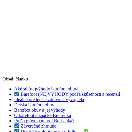
5 najlepších barefoot detských
topánok roka 2026
Spravili sme test v podobe porovnania rôznych modelov a
zostavili náš výber najlepších topánočiek pre detičky
Prejsť na naše záverečné zhrnutie najlepších barefoot
detských topánok
Obsah článku
Aké sú (ne)výhody barefoot obuvi
Barefoot (NE)VÝHODY podľa skúsenosti a recenzií
Ideálne pre lepšie zdravie a vývoj tela
Detská barefoot obuv
Barefoot obuv a jej výhody
O barefoot a značke Be Lenka
Prečo práve barefoot Be Lenka?
Záverečné zhrnutie
Detské barefoot topánky Jolly →