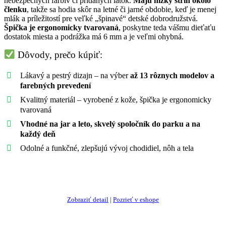
nebezpečných farbív či pridaných látok.
Majú nízky strih okolo
členku
, takže sa hodia skôr na letné či jarné obdobie, keď je menej
mlák a príležitostí pre veľké „špinavé“ detské dobrodružstvá.
Špička je ergonomicky tvarovaná
, poskytne teda vášmu dieťaťu
dostatok miesta a podrážka má 6 mm a je veľmi ohybná.
Dôvody, prečo kúpiť:
Lákavý a pestrý dizajn – na výber
až 13 rôznych modelov a
farebných prevedení
Kvalitný materiál – vyrobené z kože, špička je ergonomicky
tvarovaná
Vhodné na jar a leto, skvelý spoločník do parku a na
každý deň
Odolné a funkčné, zlepšujú vývoj chodidiel, nôh a tela
Ukázať najlepšiu ponuku
Zobraziť detail
|
Pozrieť v eshope