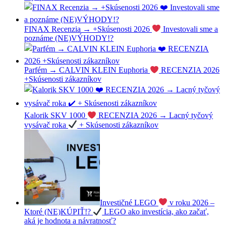
FINAX Recenzia → +Skúsenosti 2026
Investovali sme a
poznáme (NE)VÝHODY!?
Parfém → CALVIN KLEIN Euphoria
RECENZIA 2026
+Skúsenosti zákazníkov
Kalorik SKV 1000
RECENZIA 2026 → Lacný tyčový
vysávač roka
+ Skúsenosti zákazníkov
Investičné LEGO
v roku 2026 –
Ktoré (NE)KÚPIŤ!?
LEGO ako investícia, ako začať,
aká je hodnota a návratnosť?