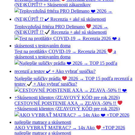
(NE)KÚPIŤ!? + Skúsenosti zákazníkov
Teplovzdušná fritéza PRO Delimano
2026 →
(NE)KÚPIŤ !?
Recenzia + aké sú skúsenosti
Test na protilátky COVID-19 → Recenzia 2026
a
skúsenosti s testovaním doma
Najlepšie sušičky prádla
2026 → TOP 15 podľa recenzií a
testov
+ Ako vybrať susičku?
CESTOVNÉ POISTENIE AXA → ZĽAVA -50% !!
+Skúsenosti klientov (ZĽAVOVÝ KÓD pre rok 2026)
AKO VYBRAŤ MATRAC? → 14x Ako
+TOP 2026
najlepšie matrace a skúsenosti