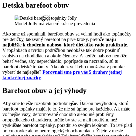
Detská barefoot obuv
Model Jolly má viaceré krásne prevedenia
Ako sme už spomínali, barefoot obuv sa veľmi hodí ako topánočky
pre detičky, takzvaný barefoot na prvé kroky, pretože
majú
najbližšie k chodeniu naboso, ktoré dieťatko rado praktizuje
.
V topánkach s tvrdou podrážkou nedokáže tak dobre posilniť
svalstvo na chodidlách a okolo členkov. A keďže naboso nemôže
behať večne, aby neprechladlo, poprípade sa nezranilo, sú tu
barefoot detské topánky. Ako ale z veľkého množstva v ponuke
vybrať tie najlepšie?
Porovnali sme pre vás 5 druhov jednej
konkrétnej značky
.
Barefoot obuv a jej výhody
Aby sme to ešte rozobrali podrobnejšie. Ďalšou nevýhodou, ktorú
barefoot topánky majú, je to, že nie sú úplne pre každého. Ak máte
voľnejšie väzy, deformované chodidlo alebo iné problémy
ortopedického charakteru, určite by ste sa mali predtým, než
vyskúšate barefoot topánky, poradiť so svojím lekárom. To isté platí
pri cukrovke alebo neurologických ochoreniach. Žijete v meste