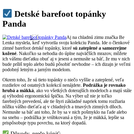
Detské barefoot topánky
Panda
Aj na chladnú zimu značka Be
Lenka myslela, keď vytvorila svoju kolekciu Panda. Ide o členkové
zimné barefoot detské topánky, ktoré
sú zateplené a samozrejme
kožené
. Nakoľko sa nehodia do úplne najväčších mrazov, môžete
ich vášmu dieťatku obuť aj v jeseni a nemusíte sa báť, že mu v nich
bude príliš teplo alebo budú pôsobiť nevhodne – ich dizajn je veľmi
podobný letným a jarným modelom.
Okrem toho, že sú tieto topánky o niečo vyššie a zateplené, veľa
rozdielov od ostatných kolekcií nenájdete.
Podrážka je rovnako
hrubá a mäkká
, ako vo všetkých doterajších modeloch a majú stále
aj výhodnú ergonomickú špičku. Na výber už nie je toľko
farebných prevedení, ale tie štyri základné napriek tomu rozžiaria
nôžku vášho dieťaťa aj v chladných a tmavých zimných dňoch.
Nemusíte sa báť ani toho, že by sa v nich pošmyklo na ľade alebo
na snehu – podrážka je vrúbkovaná a tým, že je mäkká, lepšie sa
prispôsobuje typu povrchu, na ktorý dopadá.
Dôvody, prečo kúpiť: