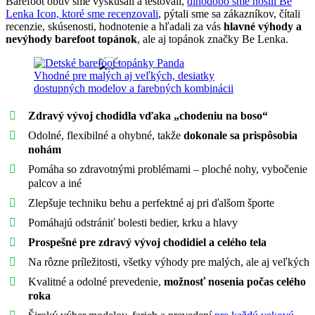
Barefoot obuv sme vyskúšali a testovali,
dlhodobo sme nosili Be
Lenka Icon, ktoré sme recenzovali
, pýtali sme sa zákazníkov, čítali
recenzie, skúsenosti, hodnotenie a hľadali za vás
hlavné výhody a
nevýhody barefoot topánok
, ale aj topánok značky Be Lenka.
Vhodné pre malých aj veľkých, desiatky
dostupných modelov a farebných kombinácii
Zdravý vývoj chodidla vďaka „chodeniu na boso“
Odolné, flexibilné a ohybné, takže
dokonale sa prispôsobia
nohám
Pomáha so zdravotnými problémami – ploché nohy, vybočenie
palcov a iné
Zlepšuje techniku behu a perfektné aj pri ďalšom športe
Pomáhajú odstrániť bolesti bedier, krku a hlavy
Prospešné pre zdravý vývoj chodidiel a celého tela
Na rôzne príležitosti, všetky výhody pre malých, ale aj veľkých
Kvalitné a odolné prevedenie,
možnosť nosenia počas celého
roka