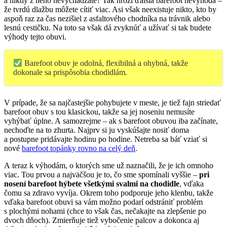
a nikdy z neho nevychádzate? Tak hrozí ďalšia barefoot nevýhoda –
že tvrdú dlažbu môžete cítiť viac. Asi však neexistuje nikto, kto by
aspoň raz za čas nezišiel z asfaltového chodníka na trávnik alebo
lesnú cestičku. Na toto sa však dá zvyknúť a užívať si tak budete
výhody tejto obuvi.
Barefoot obuv je odolná, flexibilná a ohybná, takže
dokonale sa prispôsobia chodidlám.
V prípade, že sa najčastejšie pohybujete v meste, je tiež fajn striedať
barefoot obuv s tou klasickou, takže sa jej noseniu nemusíte
vyhýbať úplne. A samozrejme – ak s barefoot obuvou iba začínate,
nechoďte na to zhurta. Najprv si ju vyskúšajte nosiť doma
a postupne pridávajte hodinu po hodine. Netreba sa báť vziať si
nové
barefoot topánky rovno na celý deň
.
A teraz k výhodám, o ktorých sme už naznačili, že je ich omnoho
viac. Tou prvou a najväčšou je to, čo sme spomínali vyššie –
pri
nosení barefoot hýbete všetkými svalmi na chodidle
, vďaka
čomu sa zdravo vyvíja. Okrem toho podporuje jeho klenbu, takže
vďaka barefoot obuvi sa vám možno podarí odstrániť problém
s plochými nohami (chce to však čas, nečakajte na zlepšenie po
dvoch dňoch). Zmierňuje tiež vybočenie palcov a dokonca aj