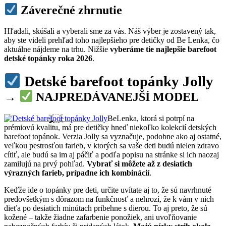
Záverečné zhrnutie
Hľadali, skúšali a vyberali sme za vás. Náš výber je zostavený tak,
aby ste videli prehľad toho najlepšieho pre detičky od Be Lenka, čo
aktuálne nájdeme na trhu. Nižšie
vyberáme tie najlepšie barefoot
detské topánky roka 2026
.
Detské barefoot topánky Jolly
→
NAJPREDÁVANEJŠÍ MODEL
BeLenka, ktorá si potrpí na
prémiovú kvalitu, má pre detičky hneď niekoľko kolekcií detských
barefoot topánok. Verzia Jolly sa vyznačuje, podobne ako aj ostatné,
veľkou pestrosťou farieb, v ktorých sa vaše deti budú nielen zdravo
cítiť, ale budú sa im aj páčiť a podľa popisu na stránke si ich naozaj
zamilujú na prvý pohľad.
Vybrať si môžete až z desiatich
výrazných farieb, prípadne ich kombinácií
.
Keďže ide o topánky pre deti, určite uvítate aj to, že sú navrhnuté
predovšetkým s dôrazom na funkčnosť a nehrozí, že k vám v nich
dieťa po desiatich minútach pribehne s dierou. To aj preto, že sú
kožené – takže žiadne zafarbenie ponožiek, ani uvoľňovanie