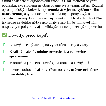
s nimi dostanete aj ergonomickú špičku a 6 milimetrovú ohybnú
podrážku, ako stvorenú na objavovanie sveta vašimi deťmi. Rozdiel
oproti predošlým kolekciám je
tentokrát v jemne vyššom strihu
okolo členku
, aby boli deti pri behaní a iných pohybových
aktivitách naozaj dobre „istené“ aj topánkami. Detský barefoot Play
tak sadne na detskú nôžku ako uliaty a zabráni jej mimovoľným
nesprávnym pohybom, aj na vlhkejšom a neupravenejšom povrchu.
Dôvody, prečo kúpiť:
Lákavý a pestrý dizajn, na výber rôzne farby a vzory
Kvalitný materiál,
odolné prevedenie a remeselne
spracované
Vhodné na jar a leto, skvelé aj na doma na každý deň
Pevné a pohodlné aj pri väčšom pohybe,
určené primárne
pre detský hry
Ukázať najlepšiu ponuku
Zobraziť detail
|
Pozrieť v eshope