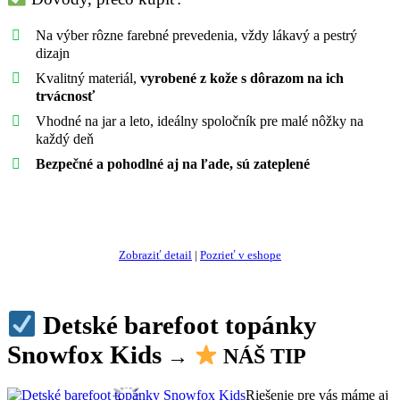
Na výber rôzne farebné prevedenia, vždy lákavý a pestrý
dizajn
Kvalitný materiál,
vyrobené z kože s dôrazom na ich
trvácnosť
Vhodné na jar a leto, ideálny spoločník pre malé nôžky na
každý deň
Bezpečné a pohodlné aj na ľade, sú zateplené
Ukázať najlepšiu ponuku
Zobraziť detail
|
Pozrieť v eshope
Detské barefoot topánky
Snowfox Kids
→
NÁŠ TIP
Riešenie pre vás máme aj