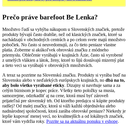
Prečo práve barefoot Be Lenka?
Množstvo ľudí sa vyhýba nákupom u Slovenských značiek, pretože
produkty bývajú často drahšie, než od klasických značiek, ktoré sa
nachádzajú v obchodných centrách a po celom svete majú množstvo
pobočiek. No často si neuvedomujú, za čo tieto peniaze vlastne
platia. Zoberme si akúkoľvek obrovskú značku z módneho
priemyslu. Oblečenie vyrábajú v krajinách Ázie, často sú vyrobené
z umelých vlákien a látok, ženy, ktoré to šijú dostávajú mizerný plat
a tieto veci sa vyrábajú v obrovských množstvách.
A teraz sa pozrime na Slovenskú značku. Produkty si vyrába buď na
Slovensku alebo v neďalekých európskych krajinách, no
dbá na to,
aby bolo všetko vyrábané eticky
. Dizajny si navrhuje sama a za
celým biznisom je kopec práce. Všetky tieto položky sa musia,
samozrejme, odzrkadliť aj na cene, ktorá musí byť zároveň
prijateľná pre slovenský trh. Od ktorého predajcu si kúpite produkty
radšej? Od malej značky, ktorá si váži každú objednávku alebo
nadnárodnej spoločnosti, ktorá zarába obrovské peniaze? Niekedy je
lepšie kupovať menej vecí, no kvalitnejších a od lokálnych značiek,
ktoré vám vydržia roky.
Pozrite sa na aktuálnu ponuku v eshope
.