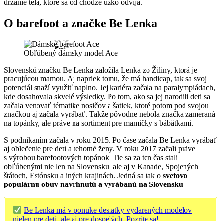
držanie tela, ktoré sa od chôdze úzko odvíja.
O barefoot a značke Be Lenka
Obľúbený dámsky model Ace
Slovenskú značku Be Lenka založila Lenka zo Žiliny, ktorá je
pracujúcou mamou. Aj napriek tomu, že má handicap, tak sa svoj
potenciál snaží využiť naplno. Jej kariéra začala na paralympiádach,
kde dosahovala skvelé výsledky. Po tom, ako sa jej narodili deti sa
začala venovať tématike nosičov a šatiek, ktoré potom pod svojou
značkou aj začala vyrábať. Takže pôvodne nebola značka zameraná
na topánky, ale práve na sortiment pre mamičky s bábätkami.
S podnikaním začala v roku 2015. Po čase začala Be Lenka vyrábať
aj oblečenie pre deti a tehotné ženy. V roku 2017 začali práve
s výrobou barefootových topánok. Tie sa za ten čas stali
obľúbenými nie len na Slovensku, ale aj v Kanade, Spojených
štátoch, Estónsku a iných krajinách. Jedná sa tak o
svetovo
populárnu obuv navrhnutú a vyrábanú na Slovensku
.
Be Lenka má v ponuke desiatky vydarených modelov
nielen pre deti, ale aj pre dospelých. Pozrite sa!