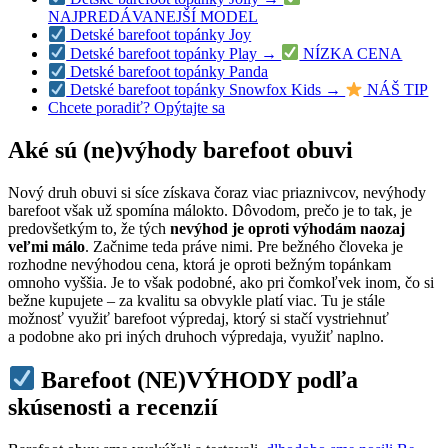
NAJPREDÁVANEJŠÍ MODEL
Detské barefoot topánky Joy
Detské barefoot topánky Play →
NÍZKA CENA
Detské barefoot topánky Panda
Detské barefoot topánky Snowfox Kids →
NÁŠ TIP
Chcete poradiť? Opýtajte sa
Aké sú (ne)výhody barefoot obuvi
Nový druh obuvi si síce získava čoraz viac priaznivcov, nevýhody
barefoot však už spomína málokto. Dôvodom, prečo je to tak, je
predovšetkým to, že tých
nevýhod je oproti výhodám naozaj
veľmi málo
. Začnime teda práve nimi. Pre bežného človeka je
rozhodne nevýhodou cena, ktorá je oproti bežným topánkam
omnoho vyššia. Je to však podobné, ako pri čomkoľvek inom, čo si
bežne kupujete – za kvalitu sa obvykle platí viac. Tu je stále
možnosť využiť barefoot výpredaj, ktorý si stačí vystriehnuť
a podobne ako pri iných druhoch výpredaja, využiť naplno.
Barefoot (NE)VÝHODY
podľa
skúsenosti a recenzií