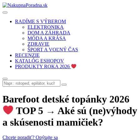
RADÍME S VÝBEROM
ELEKTRONIKA
DOM A ZÁHRADA
MÓDA A KRÁSA
ZDRAVIE
ŠPORT A VOĽNÝ ČAS
RECENZIE
KATALÓG ESHOPOV
PRODUKTY ROKA 2026
Barefoot detské topánky 2026
TOP 5 → Aké sú (ne)výhody
a skúsenosti mamičiek?
Chcete poradiť? Opýtajte sa