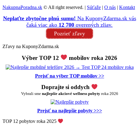
NakupnaPoradna.sk
© All right reserved. |
Súťaže
|
O nás
|
Kontakt
Neplaťte zbytočne plnú sumu!
Na KuponyZdarma.sk vás
čaká viac ako
12 700
overených zliav.
Pozrieť zľavy
Zľavy na KuponyZdarma.sk
Výber TOP 12
mobilov roka 2026
Prejsť na výber TOP mobilov >>
Doprajte si oddych
Vybrali sme
najlepšie akciové wellness pobyty
roka 2026
Prejsť na najlepšie pobyty >>>
TOP 12 pobytov roka 2025