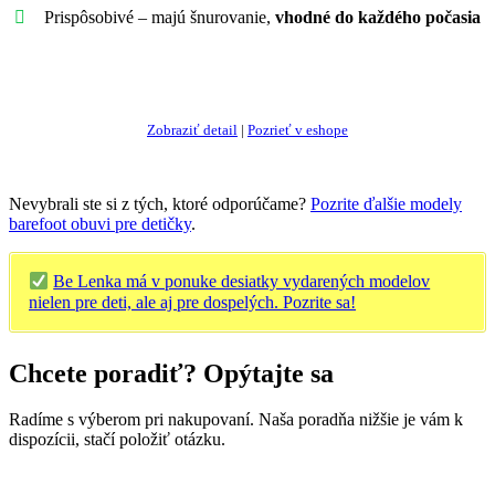
Prispôsobivé – majú šnurovanie,
vhodné do každého počasia
Ukázať najlepšiu ponuku
Zobraziť detail
|
Pozrieť v eshope
Nevybrali ste si z tých, ktoré odporúčame?
Pozrite ďalšie modely
barefoot obuvi pre detičky
.
Be Lenka má v ponuke desiatky vydarených modelov
nielen pre deti, ale aj pre dospelých. Pozrite sa!
Chcete poradiť? Opýtajte sa
Radíme s výberom pri nakupovaní. Naša poradňa nižšie je vám k
dispozícii, stačí položiť otázku.