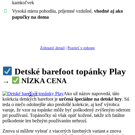
kamkoľvek
Vysoká miera pohodlia, príjemné vzdušné,
vhodné aj ako
papučky na doma
Ukázať najlepšiu ponuku
Zobraziť detail
|
Pozrieť v eshope
Detské barefoot topánky Play
→
NÍZKA CENA
Ako už názov napovedá, táto
kolekcia detských barefoot je
určená špeciálne na detské hry
. Sú
teda o niečo odolnejšie ako predošlé kolekcie, aj keď výrobca
varuje, že vzor na topánke môže byť poškodený zvýšeným oderom
pri používaní. Topánočky sú však opäť kožené, takže ich fatálne
poškodenie len bežným používaním nehrozí.
Znova si môžete vybrať z viacerých farebných variant a znova