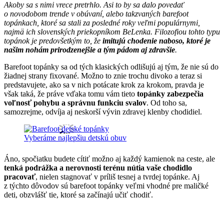
Akoby sa s nimi vrece pretrhlo. Asi to by sa dalo povedať
o novodobom trende v obúvaní, alebo takzvaných barefoot
topánkach, ktoré sa stali za posledné roky veľmi populárnymi,
najmä ich slovenských priekopníkom BeLenka. Filozofiou tohto typu
topánok je predovšetkým to, že
imitujú chodenie naboso, ktoré je
našim nohám prirodzenejšie a tým pádom aj zdravšie
.
Barefoot topánky sa od tých klasických odlišujú aj tým, že nie sú do
žiadnej strany fixované. Možno to znie trochu divoko a teraz si
predstavujete, ako sa v nich potácate krok za krokom, pravda je
však taká, že práve vďaka tomu vám tieto
topánky zabezpečia
voľnosť pohybu a správnu funkciu svalov
. Od toho sa,
samozrejme, odvíja aj neskorší vývin zdravej klenby chodidiel.
Vyberáme najlepšiu detskú obuv
Áno, spočiatku budete cítiť možno aj každý kamienok na ceste, ale
tenká podrážka a nerovnosti terénu nútia vaše chodidlo
pracovať
, nielen stagnovať v príliš tesnej a tvrdej topánke. Aj
z týchto dôvodov sú barefoot topánky veľmi vhodné pre maličké
deti, obzvlášť tie, ktoré sa začínajú učiť chodiť.