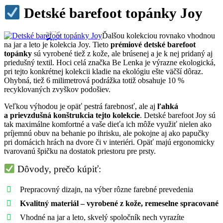
Detské barefoot topánky Joy
Ďalšou kolekciou rovnako vhodnou
na jar a leto je kolekcia Joy. Tieto
prémiové detské barefoot
topánky
sú vyrobené tiež z kože, ale brúsenej a je k nej pridaný aj
priedušný textil. Hoci celá značka Be Lenka je výrazne ekologická,
pri tejto konkrétnej kolekcii kladie na ekológiu ešte väčší dôraz.
Ohybná, tiež 6 milimetrová podrážka totiž obsahuje 10 %
recyklovaných zvyškov podošiev.
Veľkou výhodou je opäť pestrá farebnosť, ale aj
ľahká
a prievzdušná konštrukcia tejto kolekcie
. Detské barefoot Joy sú
tak maximálne komfortné a vaše dieťa ich môže využiť nielen ako
príjemnú obuv na behanie po ihrisku, ale pokojne aj ako papučky
pri domácich hrách na dvore či v interiéri. Opäť majú ergonomicky
tvarovanú špičku na dostatok priestoru pre prsty.
Dôvody, prečo kúpiť:
Prepracovný dizajn, na výber rôzne farebné prevedenia
Kvalitný materiál – vyrobené z kože, remeselne spracované
Vhodné na jar a leto, skvelý spoločník nech vyrazíte