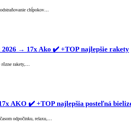
a odstraňovanie chĺpokov…
6 → 17x Ako ✔️ +TOP najlepšie rakety
e rôzne rakety,…
17x AKO ✔️ +TOP najlepšia posteľná bieliz
 – časom odpočinku, relaxu,…