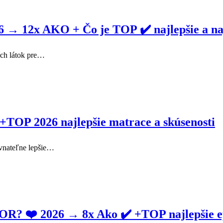
2x AKO + Čo je TOP ✔️ najlepšie a naj
ších látok pre…
 2026 najlepšie matrace a skúsenosti
ovnateľne lepšie…
❤️ 2026 → 8x Ako ✔️ +TOP najlepšie ep