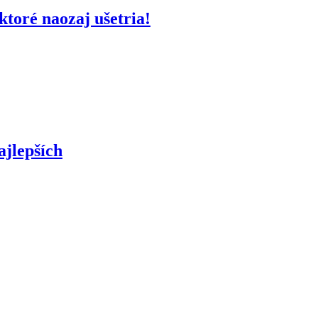
toré naozaj ušetria!
jlepších