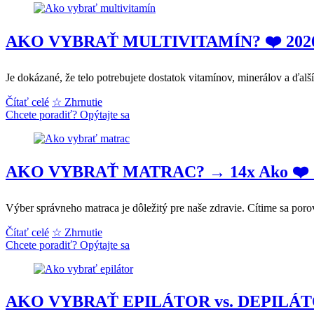
→
14x
❤️
AKO VYBRAŤ MULTIVITAMÍN? ❤️ 2026 → 1
+TOP
2026
Je dokázané, že telo potrebujete dostatok vitamínov, minerálov a ďal
✔️
najlepšie
AKO
Čítať celé
☆ Zhrnutie
kávovary,
VYBRAŤ
Chcete poradiť? Opýtajte sa
skúsenosti
MULTIVITAMÍN?
a
❤️
hodnotenia
2026
AKO VYBRAŤ MATRAC? → 14x Ako ❤️ +TOP
→
12x
AKO
Výber správneho matraca je dôležitý pre naše zdravie. Cítime sa por
+
Čo
AKO
Čítať celé
☆ Zhrnutie
je
VYBRAŤ
Chcete poradiť? Opýtajte sa
TOP
MATRAC?
✔️
→
najlepšie
14x
a
Ako
AKO VYBRAŤ EPILÁTOR vs. DEPILÁTOR? 
najúčinnejšie?
❤️