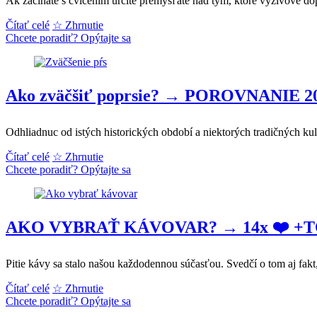
Ak začínate s cvičením určite premýšľate nad tým, ktoré výživové 
+Skúsenosti,
ušetria!
porovnanie
Najlepšie
Čítať celé
☆ Zhrnutie
a
SPAĽOVAČE
Chcete poradiť? Opýtajte sa
TEST
TUKOV
15
❤️
najlepších
2026
Ako zväčšiť poprsie? → POROVNANIE 202
→
TOP
15
Odhliadnuc od istých historických období a niektorých tradičných ku
TEST
najúčinnejších
Ako
Čítať celé
☆ Zhrnutie
+Skúsenosti
zväčšiť
Chcete poradiť? Opýtajte sa
poprsie?
→
POROVNANIE
2026
AKO VYBRAŤ KÁVOVAR? → 14x ❤️ +TOP 202
❤️
+TEST
Pitie kávy sa stalo našou každodennou súčasťou. Svedčí o tom aj fak
a
skúsenosti
AKO
Čítať celé
☆ Zhrnutie
zákazníkov
VYBRAŤ
Chcete poradiť? Opýtajte sa
KÁVOVAR?