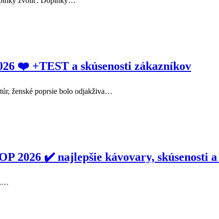
doplnky zvoliť. Doplnky…
6 ❤️ +TEST a skúsenosti zákazníkov
ltúr, ženské poprsie bolo odjakživa…
6 ✔️ najlepšie kávovary, skúsenosti a 
t,…