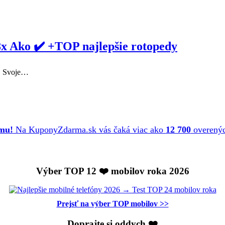
ko ✔️ +TOP najlepšie rotopedy
e. Svoje…
umu!
Na KuponyZdarma.sk vás čaká viac ako
12 700
overenýc
Výber TOP 12 ❤️ mobilov roka 2026
Prejsť na výber TOP mobilov >>
Doprajte si oddych ❤️