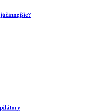
účinnejšie?
ilátory