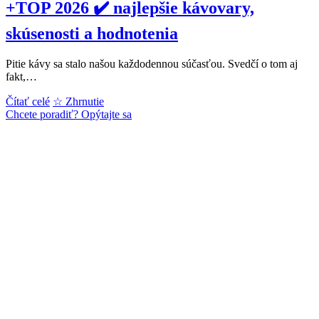
+TOP 2026 ✔️ najlepšie kávovary,
skúsenosti a hodnotenia
Pitie kávy sa stalo našou každodennou súčasťou. Svedčí o tom aj
fakt,…
AKO
Čítať celé
☆ Zhrnutie
VYBRAŤ
Chcete poradiť? Opýtajte sa
KÁVOVAR?
→
14x
❤️
+TOP
2026
✔️
najlepšie
kávovary,
skúsenosti
a
hodnotenia