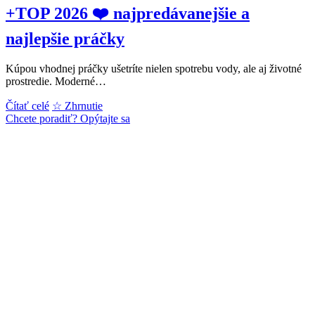
+TOP 2026 ❤️ najpredávanejšie a
najlepšie práčky
Kúpou vhodnej práčky ušetríte nielen spotrebu vody, ale aj životné
prostredie. Moderné…
AKO
Čítať celé
☆ Zhrnutie
VYBRAŤ
Chcete poradiť? Opýtajte sa
PRÁČKU?
→
17x
✔️
+TOP
2026
❤️
najpredávanejšie
a
najlepšie
práčky