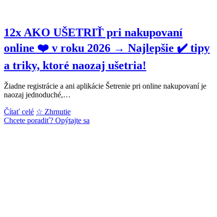
12x AKO UŠETRIŤ pri nakupovaní
online ❤️ v roku 2026 → Najlepšie ✔️ tipy
a triky, ktoré naozaj ušetria!
Žiadne registrácie a ani aplikácie Šetrenie pri online nakupovaní je
naozaj jednoduché,…
12x
Čítať celé
☆ Zhrnutie
AKO
Chcete poradiť? Opýtajte sa
UŠETRIŤ
pri
nakupovaní
online
❤️
v
roku
2026
→
Najlepšie