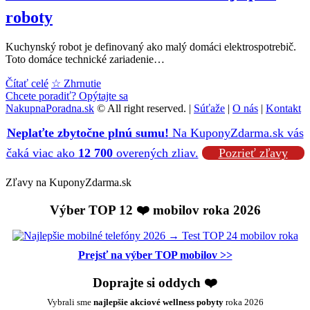
roboty
Kuchynský robot je definovaný ako malý domáci elektrospotrebič.
Toto domáce technické zariadenie…
AKO
Čítať celé
☆ Zhrnutie
VYBRAŤ
Chcete poradiť? Opýtajte sa
KUCHYNSKÝ
NakupnaPoradna.sk
© All right reserved. |
Súťaže
|
O nás
|
Kontakt
ROBOT?
Neplaťte zbytočne plnú sumu!
Na KuponyZdarma.sk vás
❤️
2026
čaká viac ako
12 700
overených zliav.
Pozrieť zľavy
→
25x
Zľavy na KuponyZdarma.sk
Ako
✔️
Výber TOP 12 ❤️ mobilov roka 2026
+TOP
najlepšie
roboty
Prejsť na výber TOP mobilov >>
Doprajte si oddych ❤️
Vybrali sme
najlepšie akciové wellness pobyty
roka 2026