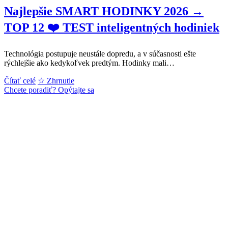
Najlepšie SMART HODINKY 2026 →
TOP 12 ❤️ TEST inteligentných hodiniek
Technológia postupuje neustále dopredu, a v súčasnosti ešte
rýchlejšie ako kedykoľvek predtým. Hodinky mali…
Najlepšie
Čítať celé
☆ Zhrnutie
SMART
Chcete poradiť? Opýtajte sa
HODINKY
2026
→
TOP
12
❤️
TEST
inteligentných
hodiniek