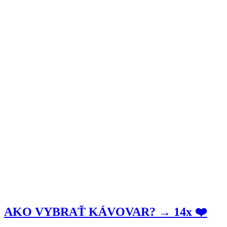
AKO VYBRAŤ KÁVOVAR? → 14x ❤️