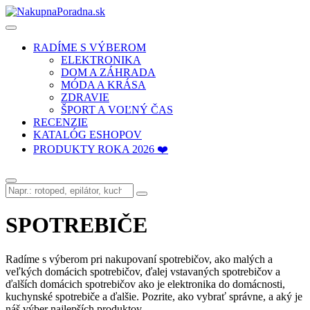
RADÍME S VÝBEROM
ELEKTRONIKA
DOM A ZÁHRADA
MÓDA A KRÁSA
ZDRAVIE
ŠPORT A VOĽNÝ ČAS
RECENZIE
KATALÓG ESHOPOV
PRODUKTY ROKA 2026 ❤️
SPOTREBIČE
Radíme s výberom pri nakupovaní spotrebičov, ako malých a
veľkých domácich spotrebičov, ďalej vstavaných spotrebičov a
ďalších domácich spotrebičov ako je elektronika do domácnosti,
kuchynské spotrebiče a ďalšie. Pozrite, ako vybrať správne, a aký je
náš výber najlepších produktov.