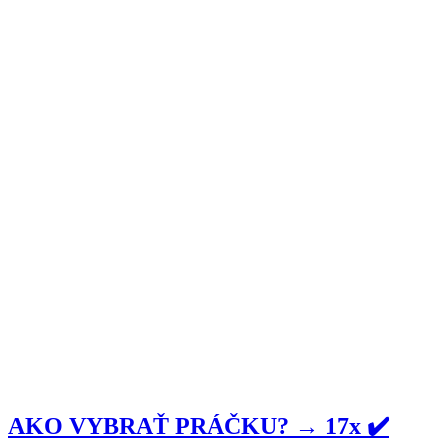
AKO VYBRAŤ PRÁČKU? → 17x ✔️