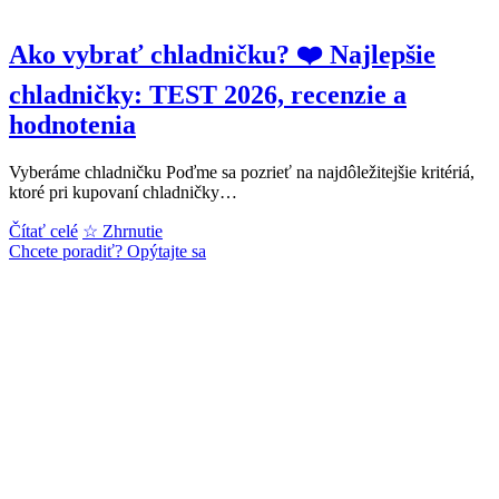
Ako vybrať chladničku? ❤️ Najlepšie
chladničky: TEST 2026, recenzie a
hodnotenia
Vyberáme chladničku Poďme sa pozrieť na najdôležitejšie kritériá,
ktoré pri kupovaní chladničky…
Ako
Čítať celé
☆ Zhrnutie
vybrať
Chcete poradiť? Opýtajte sa
chladničku?
❤️
Najlepšie
chladničky:
TEST
2026,
recenzie
a
hodnotenia