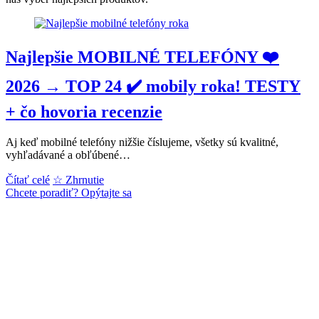
Najlepšie MOBILNÉ TELEFÓNY ❤️
2026 → TOP 24 ✔️ mobily roka! TESTY
+ čo hovoria recenzie
Aj keď mobilné telefóny nižšie číslujeme, všetky sú kvalitné,
vyhľadávané a obľúbené…
Najlepšie
Čítať celé
☆ Zhrnutie
MOBILNÉ
Chcete poradiť? Opýtajte sa
TELEFÓNY
❤️
2026
→
TOP
24
✔️
mobily