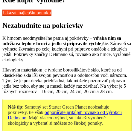
Ukázať najlepšiu ponuku
Nezabudnite na pokrievky
K hrncom neodmysliteľne patria aj pokrievky –
vďaka nim sa
udržiava teplo v hrnci a jedlo si pripravíte rýchlejšie
. Zároveň sa
vyhnete škvrnám po celej kuchyni pri príprave omáčok a tekutých
jedál. Pokrievky značky Delimano sú, rovnako ako hrnce, vyrábané
ekologicky.
Hlavným materiálom je tvrdené borosilikátové sklo, ktoré sa od
klasického skla líši svojou pevnosťou a odolnosťou voči nárazom.
Tým, že je pokrievka priehľadná, tak môžete pozorovať prípravu
jedla bez toho, aby ste ju museli každý raz zdvíhať. Na výber je 5
rôznych rozmerov – 16 cm, 20 cm, 24 cm, 26 cm a 28 cm.
Náš tip
: Samotný set Starter Green Planet neobsahuje
pokrievky, tie však
odporúčate prikúpiť rovnako od výrobcu
Delimano
. Majú viacero výhod, sú taktiež vyrobené
ekologicky a vyberať si môžete zo širokej ponuky.