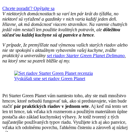
Chcete poradiť? Opýtajte sa
V niektorých domácnostiach sa varí len pár krát do týždňa, no
niektoré sú vyťažené a gazdinky v nich varia každý jeden deň.
Hlavne, ak má domácnosť viacero stravníkov. Na varenie chutných
jedál vám nestačí len použitie kvalitných potravín, ale
dôležitou
súčasťou každej kuchyne sú aj panvice a hrnce
.
V prípade, že premýšľate nad výmenou vašich starých riadov alebo
nie ste spokojní s aktuálnym vybavením vašej kuchyne, zvážte
praktický a univerzálny
set riadov Starter Green Planet Delimano
,
na ktorý sme sa pozreli bližšie aj my.
Vyskúšali sme set riadov Green Planet
Pri Starter Green Planet vám namiesto toho, aby ste mali množstvo
hrncov, ktoré nebudú fungovať tak, ako si predstavujete, vám bude
stačiť
pár praktických riadov v jednom sete
. Aj keď má tento set
len tri hrnce, tak vďaka ich rozmerom a použitým materiálom úplne
postačia ako základ kuchynskej výbavy. Je totiž tvorený z tých
najčastejšie používaných typov riadu. Využijete ich aj ako panvice,
vďaka ich odolnému povrchu, ľahkému čisteniu a zároveň aj nízkej