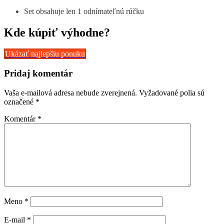
Set obsahuje len 1 odnímateľnú rúčku
Kde kúpiť výhodne?
Ukázať najlepšiu ponuku
Pridaj komentár
Vaša e-mailová adresa nebude zverejnená.
Vyžadované polia sú
označené
*
Komentár
*
Meno
*
E-mail
*