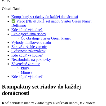
váhe.
Obsah článku
Kompaktný set riadov do každej domácnosti
Prečo (NE)KÚPIŤ set riadov Starter Green Planet
Delimano
Kde kúpiť výhodne?
Ekologická línia riadov
Čo obsahuje Starter Green Planet
Výhody hliníkového riadu
Zdravé a rýchle varenie
Skúsenosti zákazníkov
Kde kúpiť výhodne?
Nezabudnite na pokrievky
Záverečné zhrnutie
Plusy
Mínusy
Kde kúpiť výhodne?
Kompaktný set riadov do každej
domácnosti
Keď nebudete mať základné typy a veľkosti riadov, tak budete