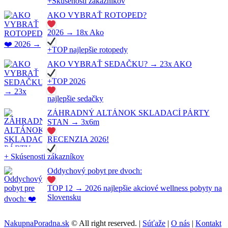
+Skúsenosti zákazníkov
AKO VYBRAŤ ROTOPED?
2026 → 18x Ako
+TOP najlepšie rotopedy
AKO VYBRAŤ SEDAČKU? → 23x AKO
+TOP 2026
najlepšie sedačky
ZÁHRADNÝ ALTÁNOK SKLADACÍ PÁRTY
STAN → 3x6m
RECENZIA 2026!
+ Skúsenosti zákazníkov
Oddychový pobyt pre dvoch:
TOP 12 → 2026 najlepšie akciové wellness pobyty na
Slovensku
NakupnaPoradna.sk
© All right reserved. |
Súťaže
|
O nás
|
Kontakt