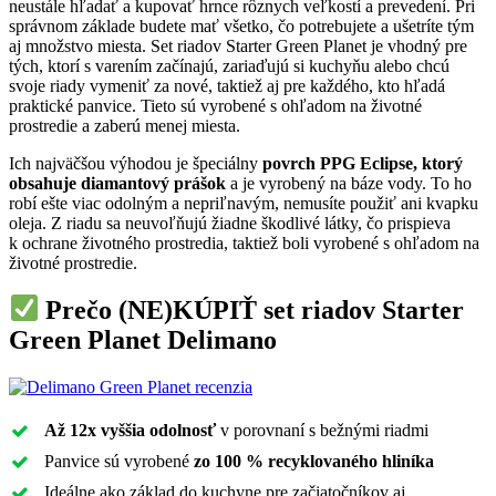
neustále hľadať a kupovať hrnce rôznych veľkostí a prevedení. Pri
správnom základe budete mať všetko, čo potrebujete a ušetríte tým
aj množstvo miesta. Set riadov Starter Green Planet je vhodný pre
tých, ktorí s varením začínajú, zariaďujú si kuchyňu alebo chcú
svoje riady vymeniť za nové, taktiež aj pre každého, kto hľadá
praktické panvice. Tieto sú vyrobené s ohľadom na životné
prostredie a zaberú menej miesta.
Ich najväčšou výhodou je špeciálny
povrch PPG Eclipse, ktorý
obsahuje diamantový prášok
a je vyrobený na báze vody. To ho
robí ešte viac odolným a nepriľnavým, nemusíte použiť ani kvapku
oleja. Z riadu sa neuvoľňujú žiadne škodlivé látky, čo prispieva
k ochrane životného prostredia, taktiež boli vyrobené s ohľadom na
životné prostredie.
Prečo (NE)KÚPIŤ
set riadov Starter
Green Planet Delimano
Až 12x vyššia odolnosť
v porovnaní s bežnými riadmi
Panvice sú vyrobené
zo 100 % recyklovaného hliníka
Ideálne ako základ do kuchyne pre začiatočníkov aj