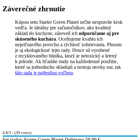
Záverečné zhrnutie
Kúpou setu Starter Green Planet určite nespravíte krok
vedľa. Je ideálny pre začiatočníkov, ako kvalitný
základ do kuchyne, zároveň ich
odporúčame aj pre
skúseného kuchára
. Oceňujeme kvalitu ich
nepriľnavého povrchu a rýchlosť zohrievania. Plusom
je aj ekologickosť tejto rady. Hrnce sú vyrobené
z recyklovaného hliníka, ktorý je netoxický a šetrný
k prírode. Ak hľadáte riady na každodenné použitie,
ktoré sa jednoducho skladujú a nestoja stovky eur, tak
táto sada je najlepšou voľbou
.
4.8/5 - (39 votes)
Set riadov Starter Green Planet Delimano
59,99 €