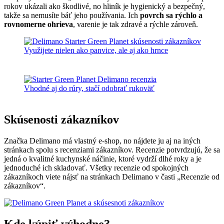
rokov ukázali ako škodlivé, no hliník je hygienický a bezpečný,
takže sa nemusíte báť jeho používania. Ich
povrch sa rýchlo a
rovnomerne ohrieva
, varenie je tak zdravé a rýchle zároveň.
Využijete nielen ako panvice, ale aj ako hrnce
Vhodné aj do rúry, stačí odobrať rukoväť
Skúsenosti zákazníkov
Značka Delimano má vlastný e-shop, no nájdete ju aj na iných
stránkach spolu s recenziami zákazníkov. Recenzie potvrdzujú, že sa
jedná o kvalitné kuchynské náčinie, ktoré vydrží dlhé roky a je
jednoduché ich skladovať. Všetky recenzie od spokojných
zákazníkoch viete nájsť na stránkach Delimano v časti „Recenzie od
zákazníkov“.
Kde kúpiť výhodne?