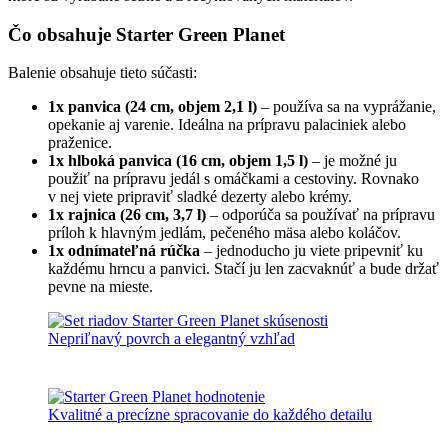
Čo obsahuje Starter Green Planet
Balenie obsahuje tieto súčasti:
1x panvica (24 cm, objem 2,1 l)
– používa sa na vyprážanie,
opekanie aj varenie. Ideálna na prípravu palaciniek alebo
praženice.
1x hlboká panvica (16 cm, objem 1,5 l)
– je možné ju
použiť na prípravu jedál s omáčkami a cestoviny. Rovnako
v nej viete pripraviť sladké dezerty alebo krémy.
1x rajnica (26 cm, 3,7 l)
– odporúča sa používať na prípravu
príloh k hlavným jedlám, pečeného mäsa alebo koláčov.
1x odnímateľná rúčka
– jednoducho ju viete pripevniť ku
každému hrncu a panvici. Stačí ju len zacvaknúť a bude držať
pevne na mieste.
Nepriľnavý povrch a elegantný vzhľad
Kvalitné a precízne spracovanie do každého detailu