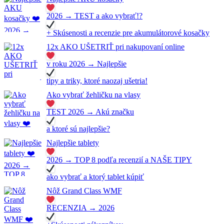
2026 → TEST a ako vybrať!?
+ Skúsenosti a recenzie pre akumulátorové kosačky
12x AKO UŠETRIŤ pri nakupovaní online
v roku 2026 → Najlepšie
tipy a triky, ktoré naozaj ušetria!
Ako vybrať žehličku na vlasy
TEST 2026 → Akú značku
a ktoré sú najlepšie?
Najlepšie tablety
2026 → TOP 8 podľa recenzií a NAŠE TIPY
ako vybrať a ktorý tablet kúpiť
Nôž Grand Class WMF
RECENZIA → 2026