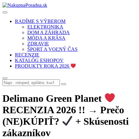
RADÍME S VÝBEROM
ELEKTRONIKA
DOM A ZÁHRADA
MÓDA A KRÁSA
ZDRAVIE
ŠPORT A VOĽNÝ ČAS
RECENZIE
KATALÓG ESHOPOV
PRODUKTY ROKA 2026
Delimano Green Planet
RECENZIA 2026 !! → Prečo
(NE)KÚPIŤ?
+ Skúsenosti
zákazníkov