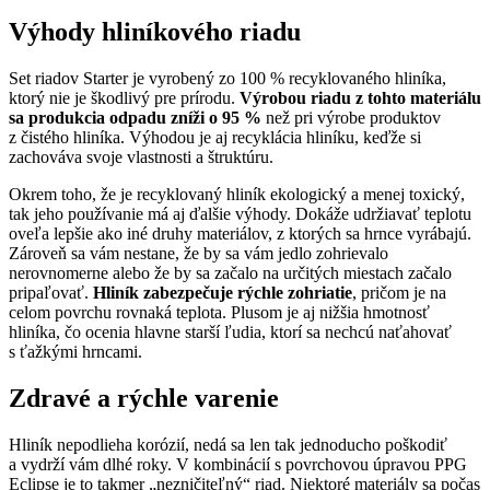
Výhody hliníkového riadu
Set riadov Starter je vyrobený zo 100 % recyklovaného hliníka,
ktorý nie je škodlivý pre prírodu.
Výrobou riadu z tohto materiálu
sa produkcia odpadu zníži o 95 %
než pri výrobe produktov
z čistého hliníka. Výhodou je aj recyklácia hliníku, keďže si
zachováva svoje vlastnosti a štruktúru.
Okrem toho, že je recyklovaný hliník ekologický a menej toxický,
tak jeho používanie má aj ďalšie výhody. Dokáže udržiavať teplotu
oveľa lepšie ako iné druhy materiálov, z ktorých sa hrnce vyrábajú.
Zároveň sa vám nestane, že by sa vám jedlo zohrievalo
nerovnomerne alebo že by sa začalo na určitých miestach začalo
pripaľovať.
Hliník zabezpečuje rýchle zohriatie
, pričom je na
celom povrchu rovnaká teplota. Plusom je aj nižšia hmotnosť
hliníka, čo ocenia hlavne starší ľudia, ktorí sa nechcú naťahovať
s ťažkými hrncami.
Zdravé a rýchle varenie
Hliník nepodlieha korózií, nedá sa len tak jednoducho poškodiť
a vydrží vám dlhé roky. V kombinácií s povrchovou úpravou PPG
Eclipse je to takmer „nezničiteľný“ riad. Niektoré materiály sa počas