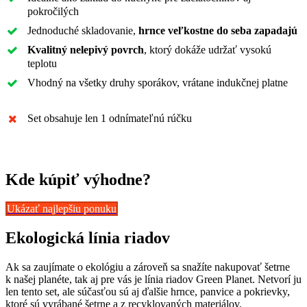
pokročilých
Jednoduché skladovanie,
hrnce veľkostne do seba zapadajú
Kvalitný nelepivý povrch
, ktorý dokáže udržať vysokú
teplotu
Vhodný na všetky druhy sporákov, vrátane indukčnej platne
Set obsahuje len 1 odnímateľnú rúčku
Kde kúpiť výhodne?
Ukázať najlepšiu ponuku
Ekologická línia riadov
Ak sa zaujímate o ekológiu a zároveň sa snažíte nakupovať šetrne
k našej planéte, tak aj pre vás je línia riadov Green Planet. Netvorí ju
len tento set, ale súčasťou sú aj ďalšie hrnce, panvice a pokrievky,
ktoré sú vyrábané šetrne a z recyklovaných materiálov.