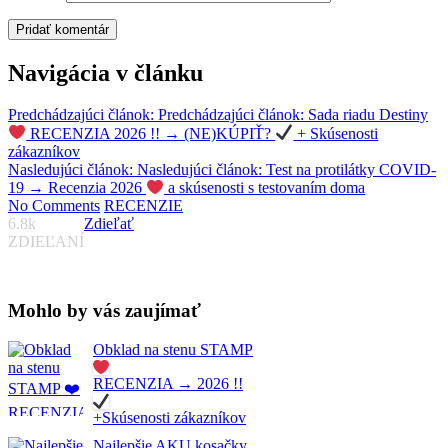
Navigácia v článku
Predchádzajúci článok:
Predchádzajúci článok:
Sada riadu Destiny
RECENZIA 2026 !! → (NE)KÚPIŤ?
+ Skúsenosti
zákazníkov
Nasledujúci článok:
Nasledujúci článok:
Test na protilátky COVID-
19 → Recenzia 2026
a skúsenosti s testovaním doma
No Comments
RECENZIE
6.8k
Zdieľať
ZDIEĽANÍ
Mohlo by vás zaujímať
Obklad na stenu STAMP
RECENZIA → 2026 !!
+Skúsenosti zákazníkov
Najlepšie AKU kosačky